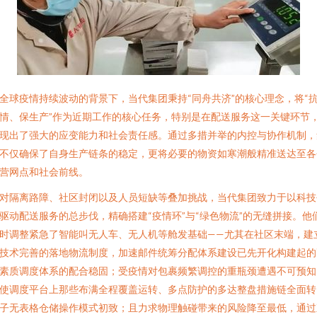
全球疫情持续波动的背景下，当代集团秉持“同舟共济”的核心理念，将“
情、保生产”作为近期工作的核心任务，特别是在配送服务这一关键环节
现出了强大的应变能力和社会责任感。通过多措并举的内控与协作机制，
不仅确保了自身生产链条的稳定，更将必要的物资如寒潮般精准送达至各
营网点和社会前线。
对隔离路障、社区封闭以及人员短缺等叠加挑战，当代集团致力于以科技
驱动配送服务的总步伐，精确搭建“疫情环”与“绿色物流”的无缝拼接。他
时调整紧急了智能叫无人车、无人机等舱发基础——尤其在社区末端，建
技术完善的落地物流制度，加速邮件统筹分配体系建设已先开化构建起的
素质调度体系的配合稳固；受疫情对包裹频繁调控的重瓶颈遭遇不可预知
使调度平台上那些布满全程覆盖运转、多点防护的多达整盘措施链全面转
子无表格仓储操作模式初致；且力求物理触碰带来的风险降至最低，通过