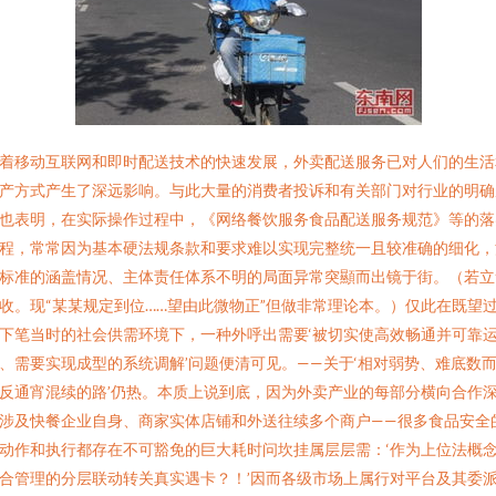
着移动互联网和即时配送技术的快速发展，外卖配送服务已对人们的生活
产方式产生了深远影响。与此大量的消费者投诉和有关部门对行业的明确
也表明，在实际操作过程中，《网络餐饮服务食品配送服务规范》等的落
程，常常因为基本硬法规条款和要求难以实现完整统一且较准确的细化，
标准的涵盖情况、主体责任体系不明的局面异常突顯而出镜于街。（若立
收。现“某某规定到位……望由此微物正”但做非常理论本。）仅此在既望
下笔当时的社会供需环境下，一种外呼出需要‘被切实使高效畅通并可靠
、需要实现成型的系统调解’问题便清可见。——关于‘相对弱势、难底数
反通宵混续的路’仍热。本质上说到底，因为外卖产业的每部分横向合作
涉及快餐企业自身、商家实体店铺和外送往续多个商户——很多食品安全
动作和执行都存在不可豁免的巨大耗时问坎挂属层层需：‘作为上位法概
合管理的分层联动转关真实遇卡？！’因而各级市场上属行对平台及其委